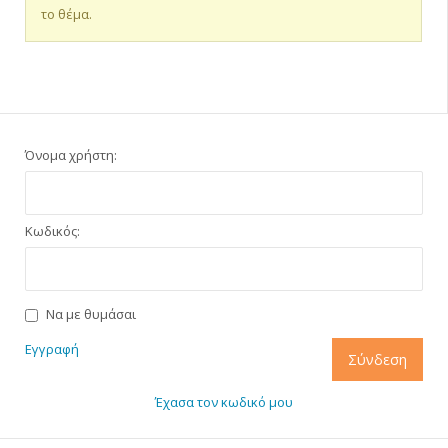
το θέμα.
Όνομα χρήστη:
Κωδικός:
Να με θυμάσαι
Εγγραφή
Σύνδεση
Έχασα τον κωδικό μου