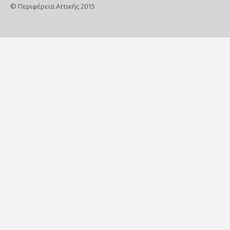
© Περιφέρεια Αττικής 2015