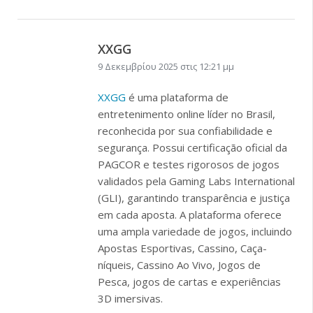
XXGG
9 Δεκεμβρίου 2025 στις 12:21 μμ
XXGG
é uma plataforma de
entretenimento online líder no Brasil,
reconhecida por sua confiabilidade e
segurança. Possui certificação oficial da
PAGCOR e testes rigorosos de jogos
validados pela Gaming Labs International
(GLI), garantindo transparência e justiça
em cada aposta. A plataforma oferece
uma ampla variedade de jogos, incluindo
Apostas Esportivas, Cassino, Caça-
níqueis, Cassino Ao Vivo, Jogos de
Pesca, jogos de cartas e experiências
3D imersivas.