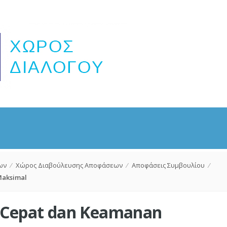
ων
⁄
Χώρος Διαβούλευσης Αποφάσεων
⁄
Αποφάσεις Συμβουλίου
⁄
Maksimal
i Cepat dan Keamanan