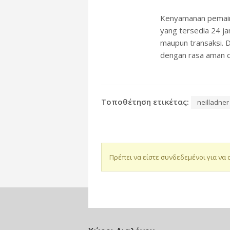
Kenyamanan pemain 
yang tersedia 24 ja
maupun transaksi. 
dengan rasa aman d
Τοποθέτηση ετικέτας:
neilladner
Πρέπει να είστε συνδεδεμένοι για να 