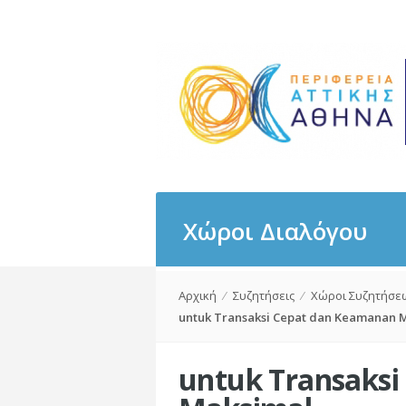
Χώροι Διαλόγου
Αρχική
⁄
Συζητήσεις
⁄
Χώροι Συζητήσε
untuk Transaksi Cepat dan Keamanan 
untuk Transaks