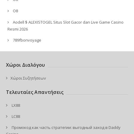
O8
Aodell $ ALEXISTOGEL Situs Slot Gacor dan Live Game Casino
Resmi 2026
789fbonvoyage
Χώροι Διαλόγου
Χώροι Συζητήσεων
Τελευταίες Απαντήσεις
LX88
LC88
Промокод как часть стратегии: выгодный заход в Daddy