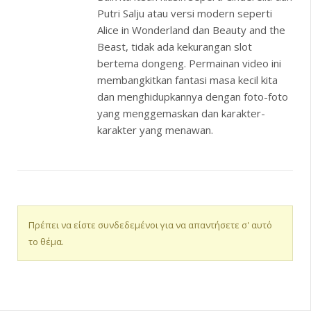
Putri Salju atau versi modern seperti
Alice in Wonderland dan Beauty and the
Beast, tidak ada kekurangan slot
bertema dongeng. Permainan video ini
membangkitkan fantasi masa kecil kita
dan menghidupkannya dengan foto-foto
yang menggemaskan dan karakter-
karakter yang menawan.
Πρέπει να είστε συνδεδεμένοι για να απαντήσετε σ' αυτό
το θέμα.