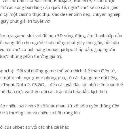
 Với các bàn chơi Baccarat, Blackjack, Roulette, Sicbo được
p từ các sòng bài đẳng cấp quốc tế, người chơi sẽ có cảm giác
m tại một casino thực thụ. Các dealer xinh đẹp, chuyên nghiệp
ây phút giải trí tuyệt vời.
ăm tựa game slot với đồ họa 3D sống động, âm thanh hấp dẫn
 sẽ mang đến cho người chơi những phút giây thư giãn, hồi hộp
ều trò chơi có tính năng bonus, jackpot hấp dẫn, giúp người
 được những phần thưởng giá trị.
sports): Đối với những game thủ yêu thích thể thao điện tử,
p một danh mục game phong phú, từ các tựa game nổi tiếng
 Thoại, Dota 2, CS:GO,… đến các giải đấu lớn nhỏ trên toàn thế
thể đặt cược và theo dõi các trận đấu hấp dẫn, kịch tính.
ấp nhiều loại hình xổ số khác nhau, từ xổ số truyền thống đến
ệ trả thưởng cao và nhiều cơ hội trúng lớn.
ội của Shbet so với các nhà cái khác