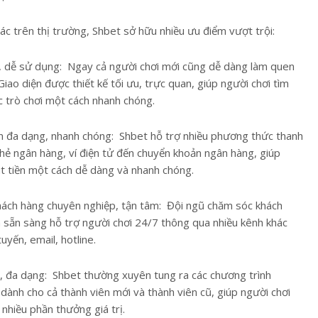
hác trên thị trường, Shbet sở hữu nhiều ưu điểm vượt trội:
n, dễ sử dụng: Ngay cả người chơi mới cũng dễ dàng làm quen
ao diện được thiết kế tối ưu, trực quan, giúp người chơi tìm
c trò chơi một cách nhanh chóng.
n đa dạng, nhanh chóng: Shbet hỗ trợ nhiều phương thức thanh
thẻ ngân hàng, ví điện tử đến chuyển khoản ngân hàng, giúp
út tiền một cách dễ dàng và nhanh chóng.
hách hàng chuyên nghiệp, tận tâm: Đội ngũ chăm sóc khách
 sẵn sàng hỗ trợ người chơi 24/7 thông qua nhiều kênh khác
uyến, email, hotline.
, đa dạng: Shbet thường xuyên tung ra các chương trình
dành cho cả thành viên mới và thành viên cũ, giúp người chơi
nhiều phần thưởng giá trị.