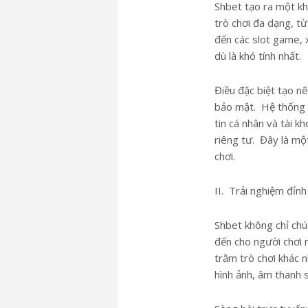
Shbet tạo ra một kh
trò chơi đa dạng, t
đến các slot game, 
dù là khó tính nhất.
Điều đặc biệt tạo n
bảo mật. Hệ thống b
tin cá nhân và tài 
riêng tư. Đây là mộ
chơi.
II. Trải nghiệm đỉn
Shbet không chỉ chú
đến cho người chơi 
trăm trò chơi khác 
hình ảnh, âm thanh