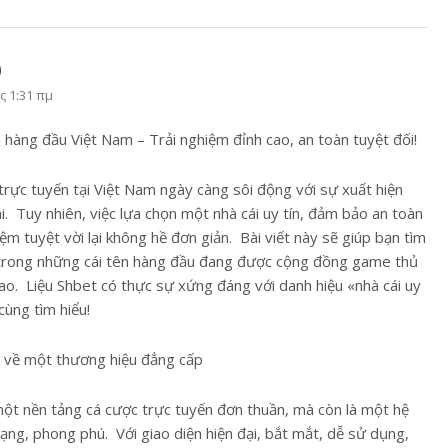
0
ς 1:31 πμ
ín hàng đầu Việt Nam – Trải nghiệm đỉnh cao, an toàn tuyệt đối!
trực tuyến tại Việt Nam ngày càng sôi động với sự xuất hiện
i. Tuy nhiên, việc lựa chọn một nhà cái uy tín, đảm bảo an toàn
iệm tuyệt vời lại không hề đơn giản. Bài viết này sẽ giúp bạn tìm
 trong những cái tên hàng đầu đang được cộng đồng game thủ
ao. Liệu Shbet có thực sự xứng đáng với danh hiệu «nhà cái uy
cùng tìm hiểu!
n về một thương hiệu đẳng cấp
một nền tảng cá cược trực tuyến đơn thuần, mà còn là một hệ
a dạng, phong phú. Với giao diện hiện đại, bắt mắt, dễ sử dụng,