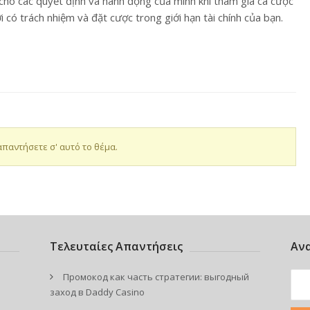
 cho các quyết định và hành động của mình khi tham gia cá cược
 có trách nhiệm và đặt cược trong giới hạn tài chính của bạn.
απαντήσετε σ' αυτό το θέμα.
Τελευταίες Απαντήσεις
Αν
Промокод как часть стратегии: выгодный
заход в Daddy Casino