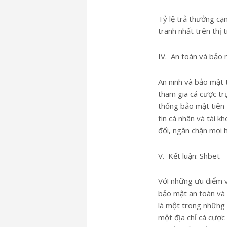
Tỷ lệ trả thưởng cạ
tranh nhất trên thị 
IV. An toàn và bảo 
An ninh và bảo mật 
tham gia cá cược tr
thống bảo mật tiên 
tin cá nhân và tài 
đối, ngăn chặn mọi hì
V. Kết luận: Shbet 
Với những ưu điểm v
bảo mật an toàn và
là một trong những 
một địa chỉ cá cược