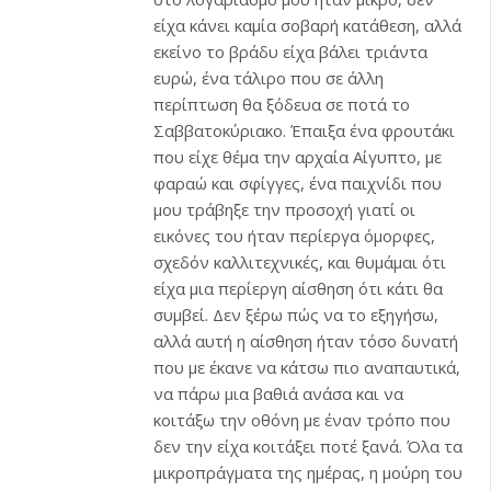
είχα κάνει καμία σοβαρή κατάθεση, αλλά
εκείνο το βράδυ είχα βάλει τριάντα
ευρώ, ένα τάλιρο που σε άλλη
περίπτωση θα ξόδευα σε ποτά το
Σαββατοκύριακο. Έπαιξα ένα φρουτάκι
που είχε θέμα την αρχαία Αίγυπτο, με
φαραώ και σφίγγες, ένα παιχνίδι που
μου τράβηξε την προσοχή γιατί οι
εικόνες του ήταν περίεργα όμορφες,
σχεδόν καλλιτεχνικές, και θυμάμαι ότι
είχα μια περίεργη αίσθηση ότι κάτι θα
συμβεί. Δεν ξέρω πώς να το εξηγήσω,
αλλά αυτή η αίσθηση ήταν τόσο δυνατή
που με έκανε να κάτσω πιο αναπαυτικά,
να πάρω μια βαθιά ανάσα και να
κοιτάξω την οθόνη με έναν τρόπο που
δεν την είχα κοιτάξει ποτέ ξανά. Όλα τα
μικροπράγματα της ημέρας, η μούρη του