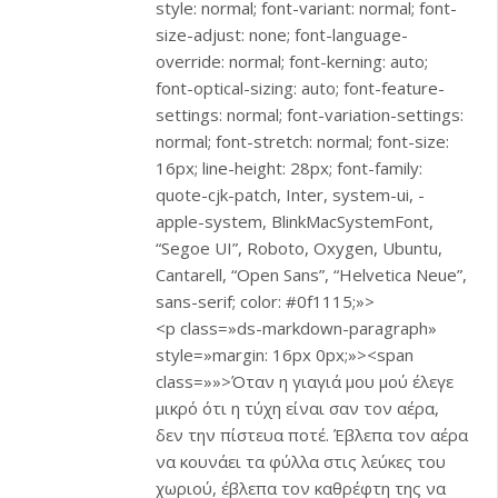
style: normal; font-variant: normal; font-
size-adjust: none; font-language-
override: normal; font-kerning: auto;
font-optical-sizing: auto; font-feature-
settings: normal; font-variation-settings:
normal; font-stretch: normal; font-size:
16px; line-height: 28px; font-family:
quote-cjk-patch, Inter, system-ui, -
apple-system, BlinkMacSystemFont,
“Segoe UI”, Roboto, Oxygen, Ubuntu,
Cantarell, “Open Sans”, “Helvetica Neue”,
sans-serif; color: #0f1115;»>
<p class=»ds-markdown-paragraph»
style=»margin: 16px 0px;»><span
class=»»>Όταν η γιαγιά μου μού έλεγε
μικρό ότι η τύχη είναι σαν τον αέρα,
δεν την πίστευα ποτέ. Έβλεπα τον αέρα
να κουνάει τα φύλλα στις λεύκες του
χωριού, έβλεπα τον καθρέφτη της να