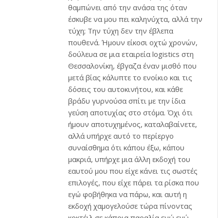
θαμπώνει από την ανάσα της όταν
έσκυβε να μου πει καληνύχτα, αλλά την
τύχη; Την τύχη δεν την έβλεπα
πουθενά. Ήμουν είκοσι οχτώ χρονών,
δούλευα σε μια εταιρεία logistics στη
Θεσσαλονίκη, έβγαζα έναν μισθό που
μετά βίας κάλυπτε το ενοίκιο και τις
δόσεις του αυτοκινήτου, και κάθε
βράδυ γυρνούσα σπίτι με την ίδια
γεύση αποτυχίας στο στόμα. Όχι ότι
ήμουν αποτυχημένος, καταλαβαίνετε,
αλλά υπήρχε αυτό το περίεργο
συναίσθημα ότι κάπου έξω, κάπου
μακριά, υπήρχε μια άλλη εκδοχή του
εαυτού μου που είχε κάνει τις σωστές
επιλογές, που είχε πάρει τα ρίσκα που
εγώ φοβήθηκα να πάρω, και αυτή η
εκδοχή χαμογελούσε τώρα πίνοντας
κοκτέιλ σε κάποια παραλία ενώ εγώ