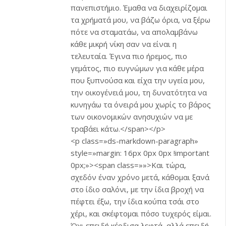
πανεπιστήμιο. Έμαθα να διαχειρίζομαι
τα χρήματά μου, να βάζω όρια, να ξέρω
πότε να σταματάω, να απολαμβάνω
κάθε μικρή νίκη σαν να είναι η
τελευταία. Έγινα πιο ήρεμος, πιο
γεμάτος, πιο ευγνώμων για κάθε μέρα
που ξυπνούσα και είχα την υγεία μου,
την οικογένειά μου, τη δυνατότητα να
κυνηγάω τα όνειρά μου χωρίς το βάρος
των οικονομικών ανησυχιών να με
τραβάει κάτω.</span></p>
<p class=»ds-markdown-paragraph»
style=»margin: 16px 0px 0px !important
0px;»><span class=»»>Και τώρα,
σχεδόν έναν χρόνο μετά, κάθομαι ξανά
στο ίδιο σαλόνι, με την ίδια βροχή να
πέφτει έξω, την ίδια κούπα τσάι στο
χέρι, και σκέφτομαι πόσο τυχερός είμαι.
Όχι επειδή κέρδισα λεφτά, αλλά επειδή