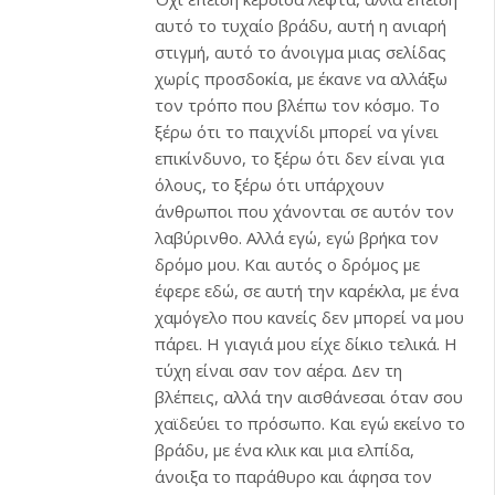
αυτό το τυχαίο βράδυ, αυτή η ανιαρή
στιγμή, αυτό το άνοιγμα μιας σελίδας
χωρίς προσδοκία, με έκανε να αλλάξω
τον τρόπο που βλέπω τον κόσμο. Το
ξέρω ότι το παιχνίδι μπορεί να γίνει
επικίνδυνο, το ξέρω ότι δεν είναι για
όλους, το ξέρω ότι υπάρχουν
άνθρωποι που χάνονται σε αυτόν τον
λαβύρινθο. Αλλά εγώ, εγώ βρήκα τον
δρόμο μου. Και αυτός ο δρόμος με
έφερε εδώ, σε αυτή την καρέκλα, με ένα
χαμόγελο που κανείς δεν μπορεί να μου
πάρει. Η γιαγιά μου είχε δίκιο τελικά. Η
τύχη είναι σαν τον αέρα. Δεν τη
βλέπεις, αλλά την αισθάνεσαι όταν σου
χαϊδεύει το πρόσωπο. Και εγώ εκείνο το
βράδυ, με ένα κλικ και μια ελπίδα,
άνοιξα το παράθυρο και άφησα τον