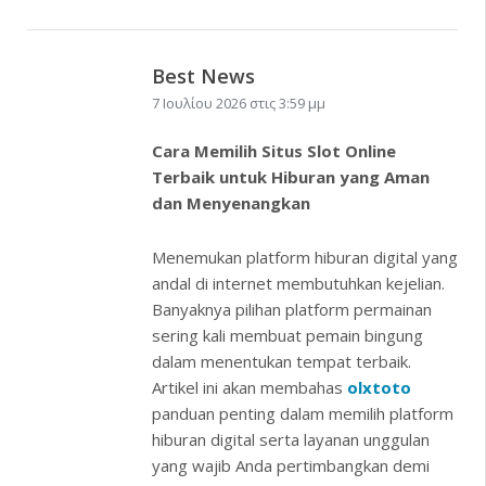
Best News
7 Ιουλίου 2026 στις 3:59 μμ
Cara Memilih Situs Slot Online
Terbaik untuk Hiburan yang Aman
dan Menyenangkan
Menemukan platform hiburan digital yang
andal di internet membutuhkan kejelian.
Banyaknya pilihan platform permainan
sering kali membuat pemain bingung
dalam menentukan tempat terbaik.
Artikel ini akan membahas
olxtoto
panduan penting dalam memilih platform
hiburan digital serta layanan unggulan
yang wajib Anda pertimbangkan demi