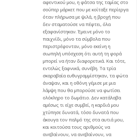
αφεντικού μου, η φάτσα της ταμίας στο
σούπερ μάρκετ που με κοίταξε περίεργα
όταν πλήρωσα με ψιλά, η βροχή που
δεν σταματούσε να πέφτει, όλα
εξαφανίστηκαν. Έμεινε μόνο το
παιχνίδι, μόνο τα σύμβολα που
περιστρέφονταν, μόνο εκείνη η
σιωπηλή υπόσχεση ότι αυτή τη φορά
μπορεί να ήταν διαφορετικά. Και τότε,
εντελώς ξαφνικά, συνέβη. Τα τρία
σκαραβαία ευθυγραμμίστηκαν, τα φώτα
άναψαν, και η οθόνη γέμισε με μια
λάμψη που θα μπορούσε να φωτίσει
ολόκληρο το δωμάτιο. Δεν κατάλαβα
αμέσως τι είχε συμβεί, η καρδιά μου
χτύπησε δυνατά, τόσο δυνατά που
άκουγα τον παλμό της στα αυτιά μου,
και κοιτούσα τους αριθμούς να
ανεβαίνουν, να ανεβαίνουν, να