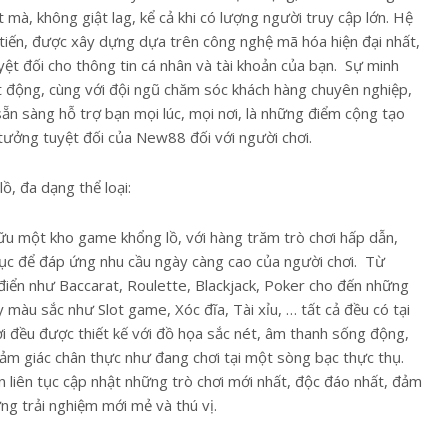
mà, không giật lag, kể cả khi có lượng người truy cập lớn. Hệ
tiến, được xây dựng dựa trên công nghệ mã hóa hiện đại nhất,
ệt đối cho thông tin cá nhân và tài khoản của bạn. Sự minh
 động, cùng với đội ngũ chăm sóc khách hàng chuyên nghiệp,
sẵn sàng hỗ trợ bạn mọi lúc, mọi nơi, là những điểm cộng tạo
 tưởng tuyệt đối của New88 đối với người chơi.
ồ, đa dạng thể loại:
u một kho game khổng lồ, với hàng trăm trò chơi hấp dẫn,
tục để đáp ứng nhu cầu ngày càng cao của người chơi. Từ
 điển như Baccarat, Roulette, Blackjack, Poker cho đến những
ầy màu sắc như Slot game, Xóc đĩa, Tài xỉu, … tất cả đều có tại
 đều được thiết kế với đồ họa sắc nét, âm thanh sống động,
m giác chân thực như đang chơi tại một sòng bạc thực thụ.
 liên tục cập nhật những trò chơi mới nhất, độc đáo nhất, đảm
ng trải nghiệm mới mẻ và thú vị.