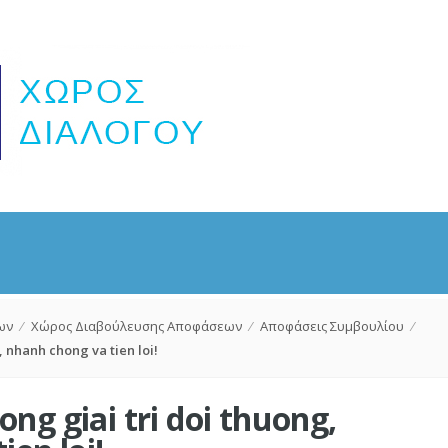
ων
⁄
Χώρος Διαβούλευσης Αποφάσεων
⁄
Αποφάσεις Συμβουλίου
⁄
 nhanh chong va tien loi!
ng giai tri doi thuong,