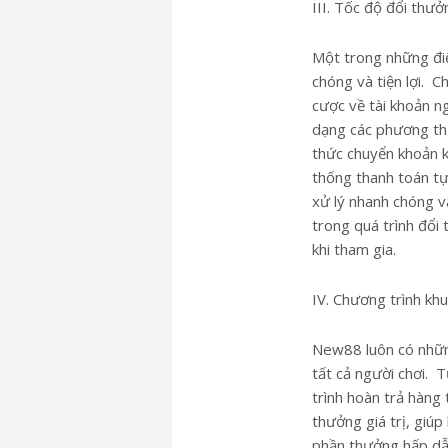
III. Tốc độ đổi thưở
Một trong những đi
chóng và tiện lợi. C
cược về tài khoản n
dạng các phương thứ
thức chuyển khoản 
thống thanh toán t
xử lý nhanh chóng v
trong quá trình đổi
khi tham gia.
IV. Chương trình kh
New88 luôn có nhữn
tất cả người chơi. 
trình hoàn trả hàn
thưởng giá trị, giú
phần thưởng hấp dẫ