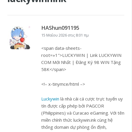
HAShun091195
15 Μαΐου 2026 στις 8:01 πμ
<span data-sheets-
root=»1″>LUCKYWIN | Link LUCKYWIN
COM Mới Nhất | Đăng Ký 98 WIN Tặng
58K</span>
<!– x-tinymce/html –>
Luckywin
là nhà cái cá cược trực tuyến uy
tín được cấp phép bởi PAGCOR
(Philippines) và Curacao eGaming. Với tên
miền chính thức luckywin.ink cùng hệ
thống domain dự phòng ổn định,