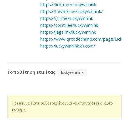
https://linktr.ee/luckywinnink
https://heylink.me/luckywinnink/
https://igli.me/luckywinnink
https://cointr.ee/luckywinnink
https://jaga.link/luckywinnink
https://www.qrcodechimp.com/page/luckywi
https://luckywinnink.kit.com/
Τοποθέτηση ετικέτας:
luckywinnink
Πρέπει να είστε συνδεδεμένοι για να απαντήσετε σ' αυτό
το θέμα.