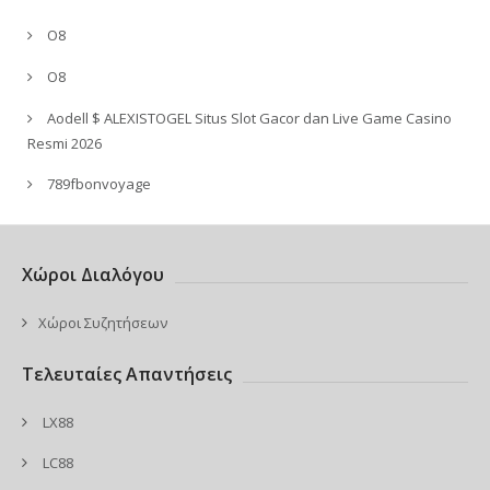
O8
O8
Aodell $ ALEXISTOGEL Situs Slot Gacor dan Live Game Casino
Resmi 2026
789fbonvoyage
Χώροι Διαλόγου
Χώροι Συζητήσεων
Τελευταίες Απαντήσεις
LX88
LC88