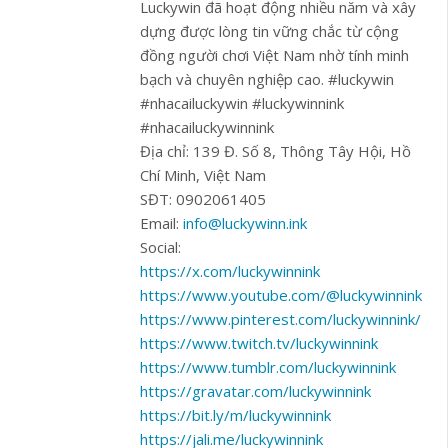
Luckywin đã hoạt động nhiều năm và xây
dựng được lòng tin vững chắc từ cộng
đồng người chơi Việt Nam nhờ tính minh
bạch và chuyên nghiệp cao. #luckywin
#nhacailuckywin #luckywinnink
#nhacailuckywinnink
Địa chỉ: 139 Đ. Số 8, Thông Tây Hội, Hồ
Chí Minh, Việt Nam
SĐT: 0902061405
Email:
info@luckywinn.ink
Social:
https://x.com/luckywinnink
https://www.youtube.com/@luckywinnink
https://www.pinterest.com/luckywinnink/
https://www.twitch.tv/luckywinnink
https://www.tumblr.com/luckywinnink
https://gravatar.com/luckywinnink
https://bit.ly/m/luckywinnink
https://jali.me/luckywinnink