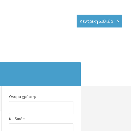
Κεντρική Σελίδα
>
Όνομα χρήστη:
Κωδικός: