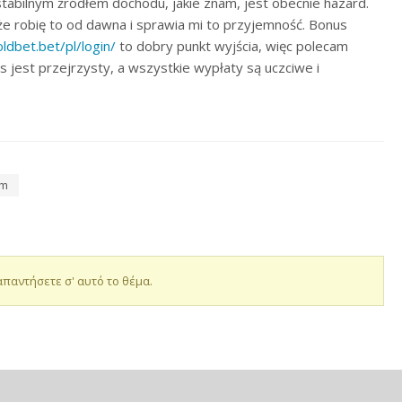
tabilnym źródłem dochodu, jakie znam, jest obecnie hazard.
że robię to od dawna i sprawia mi to przyjemność. Bonus
oldbet.bet/pl/login/
to dobry punkt wyjścia, więc polecam
s jest przejrzysty, a wszystkie wypłaty są uczciwe i
om
απαντήσετε σ' αυτό το θέμα.