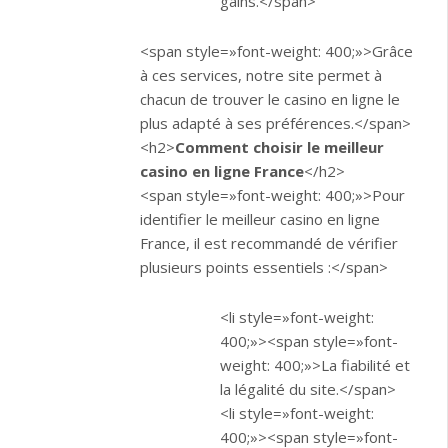
gains.</span>
<span style=»font-weight: 400;»>Grâce
à ces services, notre site permet à
chacun de trouver le casino en ligne le
plus adapté à ses préférences.</span>
<h2>
Comment choisir le meilleur
casino en ligne France
</h2>
<span style=»font-weight: 400;»>Pour
identifier le meilleur casino en ligne
France, il est recommandé de vérifier
plusieurs points essentiels :</span>
<li style=»font-weight:
400;»><span style=»font-
weight: 400;»>La fiabilité et
la légalité du site.</span>
<li style=»font-weight:
400;»><span style=»font-