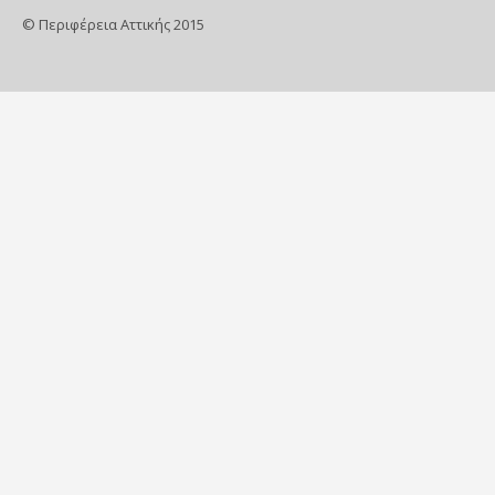
© Περιφέρεια Αττικής 2015