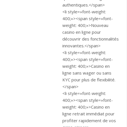
authentiques.</span>
<li style=»font-weight:
400;»><span style=»font-
weight: 400;»>Nouveau
casino en ligne pour
découvrir des fonctionnalités
innovantes.</span>
<li style=»font-weight:
400;»><span style=»font-
weight: 400;»>Casino en
ligne sans wager ou sans
KYC pour plus de flexibilité.
</span>
<li style=»font-weight:
400;»><span style=»font-
weight: 400;»>Casino en
ligne retrait immédiat pour
profiter rapidement de vos