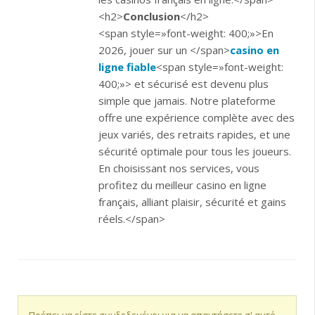
<h2>
Conclusion
</h2>
<span style=»font-weight: 400;»>En
2026, jouer sur un </span>
casino en
ligne fiable
<span style=»font-weight:
400;»> et sécurisé est devenu plus
simple que jamais. Notre plateforme
offre une expérience complète avec des
jeux variés, des retraits rapides, et une
sécurité optimale pour tous les joueurs.
En choisissant nos services, vous
profitez du meilleur casino en ligne
français, alliant plaisir, sécurité et gains
réels.</span>