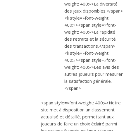
weight: 400;»>La diversité
des jeux disponibles.</span>
<li style=»font-weight:
400;»><span style=»font-
weight: 400;»>La rapidité
des retraits et la sécurité
des transactions.</span>
<li style=»font-weight:
400;»><span style=»font-
weight: 400;»>Les avis des
autres joueurs pour mesurer
la satisfaction générale.
</span>
<span style=»font-weight: 400;»>Notre
site met à disposition un classement
actualisé et détaillé, permettant aux
joueurs de faire un choix éclairé parmi
les casinos français en ligne.</span>