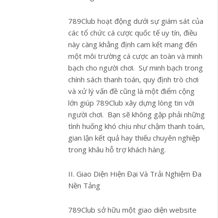
789Club hoạt động dưới sự giám sát của
các tổ chức cá cược quốc tế uy tín, điều
này càng khẳng định cam kết mang đến
một môi trường cá cược an toàn và minh
bạch cho người chơi. Sự minh bạch trong
chính sách thanh toán, quy định trò chơi
và xử lý vấn đề cũng là một điểm cộng
lớn giúp 789Club xây dựng lòng tin với
người chơi. Bạn sẽ không gặp phải những
tình huống khó chịu như chậm thanh toán,
gian lận kết quả hay thiếu chuyên nghiệp
trong khâu hỗ trợ khách hàng.
II. Giao Diện Hiện Đại Và Trải Nghiệm Đa
Nền Tảng
789Club sở hữu một giao diện website