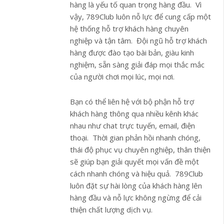
hàng là yếu tố quan trọng hàng đầu. Vì
vậy, 789Club luôn nỗ lực để cung cấp một
hệ thống hỗ trợ khách hàng chuyên
nghiệp và tận tâm. Đội ngũ hỗ trợ khách
hàng được đào tạo bài bản, giàu kinh
nghiệm, sẵn sàng giải đáp mọi thắc mắc
của người chơi mọi lúc, mọi nơi.
Bạn có thể liên hệ với bộ phận hỗ trợ
khách hàng thông qua nhiều kênh khác
nhau như chat trực tuyến, email, điện
thoại. Thời gian phản hồi nhanh chóng,
thái độ phục vụ chuyên nghiệp, thân thiện
sẽ giúp bạn giải quyết mọi vấn đề một
cách nhanh chóng và hiệu quả. 789Club
luôn đặt sự hài lòng của khách hàng lên
hàng đầu và nỗ lực không ngừng để cải
thiện chất lượng dịch vụ.