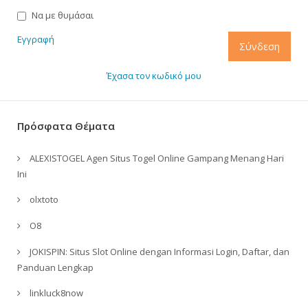
Να με θυμάσαι
Εγγραφή
Σύνδεση
Έχασα τον κωδικό μου
Πρόσφατα Θέματα
ALEXISTOGEL Agen Situs Togel Online Gampang Menang Hari
Ini
olxtoto
O8
JOKISPIN: Situs Slot Online dengan Informasi Login, Daftar, dan
Panduan Lengkap
linkluck8now