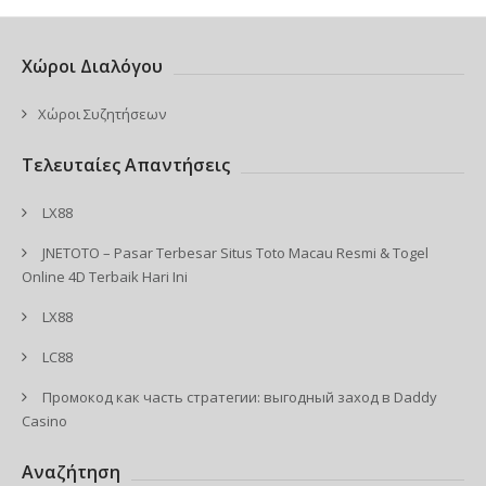
Χώροι Διαλόγου
Χώροι Συζητήσεων
Τελευταίες Απαντήσεις
LX88
JNETOTO – Pasar Terbesar Situs Toto Macau Resmi & Togel
Online 4D Terbaik Hari Ini
LX88
LC88
Промокод как часть стратегии: выгодный заход в Daddy
Casino
Αναζήτηση