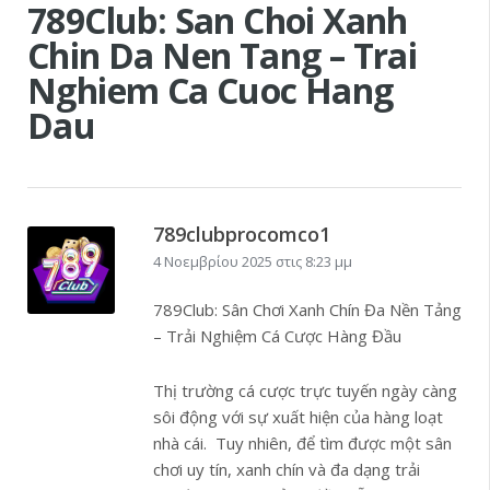
789Club: San Choi Xanh
Chin Da Nen Tang – Trai
Nghiem Ca Cuoc Hang
Dau
789clubprocomco1
4 Νοεμβρίου 2025 στις 8:23 μμ
789Club: Sân Chơi Xanh Chín Đa Nền Tảng
– Trải Nghiệm Cá Cược Hàng Đầu
Thị trường cá cược trực tuyến ngày càng
sôi động với sự xuất hiện của hàng loạt
nhà cái. Tuy nhiên, để tìm được một sân
chơi uy tín, xanh chín và đa dạng trải