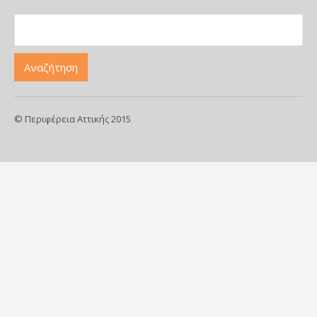
© Περιφέρεια Αττικής 2015