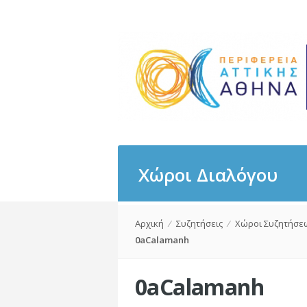
Χώροι Διαλόγου
Αρχική
⁄
Συζητήσεις
⁄
Χώροι Συζητήσε
0aCalamanh
0aCalamanh