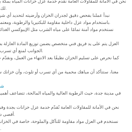
نحن في الأمانة للمقاولات العامة نقدم خدمة عزل خزانات المياه بمكة 
لك الأمان والنظافة التامة.
نبدأ عملنا بفحص دقيق لجدران الخزان وأرضيته لتحديد أي شرو
باستخدام مواد عزل داخلية مقاومة للبكتيريا والرطوبة، ومعتمدة من الجهات الصحية.
نستخدم مواد آمنة تمامًا على مياه الشرب مثل الإيبوكسي الغذائي
العزل يتم على يد فريق فني متخصص يضمن توزيع المادة العازلة ب
الجوانب لمنع أي تسرب محتمل في المستقبل.
كما نحرص على تسليم الخزان نظيفًا بعد الانتهاء من العمل، ونقدّم 
معنا، ستتأكد أن مياهك محمية من أي تسرب أو تلوث، وأن خزانك 
شر
في مدينة جدة، حيث الرطوبة العالية والمياه المالحة، تتضاعف أهم
نحن في الأمانة للمقاولات العامة نُقدّم خدمة عزل خزانات بجدة وف
أقصى درجات الحماية والمتانة.
نستخدم في العزل مواد مقاومة للتآكل والملوحة، خاصة في الخزانا
مستوى المياه الجوفية.