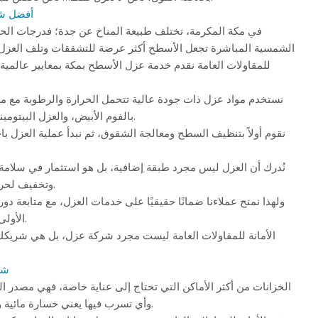
أفضل ش
في مكة المكرمة، تختلف طبيعة المناخ عن جدة؛ فدرجات الحرا
الشمسية المباشرة تجعل الأسطح أكثر عرضة للتشققات وتلف العزل. 
للمقاولات العامة نقدم خدمة عزل الأسطح بمكة بمعايير عالمية 
نستخدم مواد عزل ذات جودة عالية تتحمل الحرارة والرطوبة مع مر
بالفوم الأبيض، والعزل البيتوميني، والعزل بالإيبوكسي.
نقوم أولاً بتنظيف السطح ومعالجة الشقوق، ثم نبدأ عملية العزل با
نُدرك أن العزل ليس مجرد طبقة إضافية، بل هو استثمار في سلامة 
وتخفيف لحرارة المنزل بشكل كبير.
ولهذا نمنح عملاءنا ضمانًا حقيقيًا على خدمات العزل، مع متابعة دور
الأولى للتأكد من جودة الأداء.
الأمانة للمقاولات العامة ليست مجرد شركة عزل، بل هي شريك
شر
الخزانات من أكثر الأماكن التي تحتاج إلى عناية خاصة، فهي مصدر ال
وأي تسرب فيها يعني خسارة مائية ومشكلة صحية محتملة.