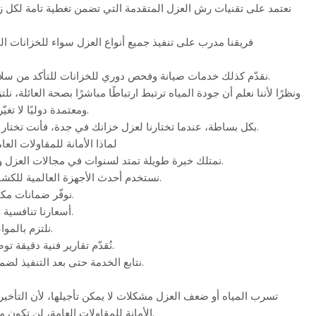
نعتمد على تقنيات رش العزل المتقدمة التي تضمن تغطية تامة لكل ز
فريقنا مدرب على تنفيذ جميع أنواع العزل سواء للخزانات الخ
نقدّم كذلك خدمات صيانة وفحص دوري للخزانات للتأكد من سلامة العزل واستمراريته.
ونظرًا لأننا نعلم أن جودة المياه ترتبط ارتباطًا مباشرًا بصحة العائلة، نل
ومعتمدة دوليًا لا تغيّر من طعم أو لون الماء.
بكل بساطة، عندما تختارنا لعزل خزانك في جدة، فأنت تختار راحة بالك وجودة تدوم.
لماذا الأمانة للمقاولات ال
نمتلك خبرة طويلة تمتد لسنوات في مجالات العزل والكشف عن التسربات.
نستخدم أحدث الأجهزة العالمية للكشف الدقيق بدون تكسير.
نوفّر ضمانات مكتوبة على جميع أعمالنا.
أسعارنا تنافسية ومناسبة لجميع الفئات.
نلتزم بالمواعيد ونقدّر وقت العميل.
نُقدّم تقارير فنية دقيقة توضح كل تفاصيل الخدمة.
نتابع الخدمة حتى بعد التنفيذ لضمان رضا العميل الكامل.
تسرب المياه أو ضعف العزل مشكلات لا يمكن تأجيلها، لأن التأخير 
الأمانة للمقاولات العامة، لن تكون مضطرًا للقلق بعد اليوم.