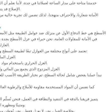
خدمتنا متاحة على مدار الساعة لعملائنا في جدة، لأننا نعلم أن ال
الإصلاح قد يتسبب في أضرار مكلفة.
الأمانة شعارنا، والاحتراف منهجنا، لذلك نضمن لك تجربة خالية م
ش
الأسطح هي خط الدفاع الأول عن منزلك ضد عوامل الطبيعة مثل الأمطار
في الأمانة للمقاولات العامة، نحن خبراء في عزل الأسطح بجدة 
العازلة المعتمدة والمضمونة.
نعتمد على أنواع مختلفة من العوازل تبعًا لطبيعة السطح واحتياجات العميل، مثل:
العزل المائي بالفوم أو البيتومين.
العزل الحراري باستخدام مواد عاكسة لأشعة الشمس.
العزل المزدوج الذي يجمع بين المائي والحراري لحماية شاملة.
نبدأ عملنا بفحص شامل لحالة السطح، ثم نختار الطريقة الأنسب لل
كما نضمن أن المواد المستخدمة مقاومة للأملاح والرطوبة العالي
يتميز فريقنا بالدقة في التنفيذ والنظافة في العمل، فنحن نُسلّم ا
ومتينًا ومظهره الجمالي لم يتأثر إطلاقًا.
بخلاصة القول، نحن لا نعزل فقط… نحن نُحصّن مبناك ضد الزمن والمناخ.