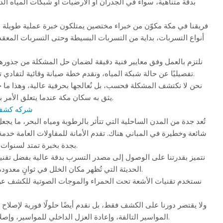
بدقة متناهية، سواء في الجدران أو الأرضيات أو شبكات المياه الد
فريقنا في مكة مكوّن من خبراء مختصين يمتلكون خبرة عملية طويلة 
أنواع التسربات، بداية من التسربات البسيطة وحتى التسربات المعقدة
نلتزم بالعمل وفق معايير فنية دقيقة لضمان حل المشكلة من جذورها، 
تفصيليًا عن حالة شبكة المياه، ونقدم خطة صيانة وقائية لتفادي تكرار المشكلة مستقبلًا.
نحن لا نكتشف المشكلة فحسب، بل نُعالجها بحرفية عالية، وهذا ما جع
يثق به سكان مكة عندما يتعلق الأمر بـ كشف تسربات المياه.
شركه كشف 
تُعد جدة من المدن الساحلية التي تتأثر بالرطوبة ومياه البحر، ما ي
شائعة وخطيرة في المباني هناك. تقدم الأمانة للمقاولات العامة خد
بجدة بخبرة تمتد لسنوات طويلة في هذا المجال.
نتميز بقدرتنا على الوصول إلى مصدر التسرب بدقة عالية بفضل تقني
الحديثة التي تُظهر مكان الخلل في ثوانٍ معدودة دون أي ضرر بالموقع.
نستخدم تقنيات الأشعة تحت الحمراء والموجات الصوتية للكشف عن
ولا يقتصر دورنا على الكشف فقط، بل نقدم أيضًا حلولًا فورية لإصلاح
المواسير التالفة، وإعادة العزل الداخلي للمواسير، وإصلاح الخزانات المتضررة.