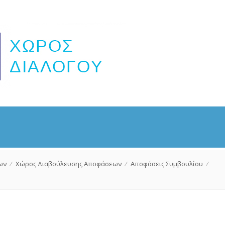
ων
⁄
Χώρος Διαβούλευσης Αποφάσεων
⁄
Αποφάσεις Συμβουλίου
⁄