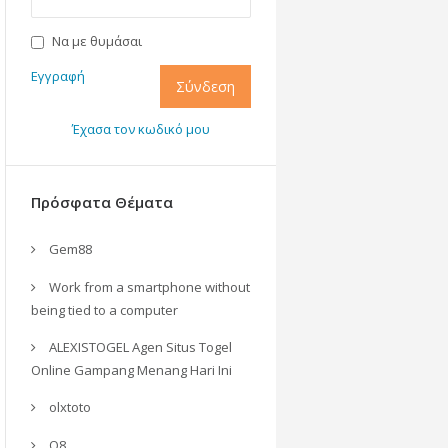
Να με θυμάσαι
Εγγραφή
Σύνδεση
Έχασα τον κωδικό μου
Πρόσφατα Θέματα
Gem88
Work from a smartphone without
being tied to a computer
ALEXISTOGEL Agen Situs Togel
Online Gampang Menang Hari Ini
olxtoto
O8