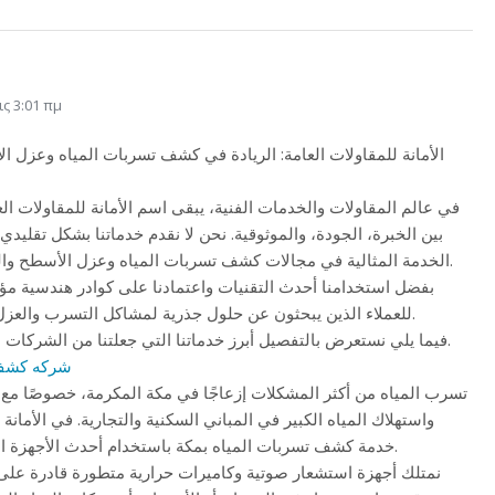
ς 3:01 πμ
الأمانة للمقاولات العامة: الريادة في كشف تسربات المياه وعزل ا
في عالم المقاولات والخدمات الفنية، يبقى اسم الأمانة للمقاولات الع
بين الخبرة، الجودة، والموثوقية. نحن لا نقدم خدماتنا بشكل تقليدي، 
الخدمة المثالية في مجالات كشف تسربات المياه وعزل الأسطح والخزانات في مكة وجدة.
بفضل استخدامنا أحدث التقنيات واعتمادنا على كوادر هندسية مؤهل
للعملاء الذين يبحثون عن حلول جذرية لمشاكل التسرب والعزل دون معاناة أو فوضى.
فيما يلي نستعرض بالتفصيل أبرز خدماتنا التي جعلتنا من الشركات الرائدة في هذا المجال.
شركه كشف 
تسرب المياه من أكثر المشكلات إزعاجًا في مكة المكرمة، خصوصًا مع 
واستهلاك المياه الكبير في المباني السكنية والتجارية. في الأمانة 
خدمة كشف تسربات المياه بمكة باستخدام أحدث الأجهزة التقنية المعتمدة عالميًا.
نمتلك أجهزة استشعار صوتية وكاميرات حرارية متطورة قادرة عل