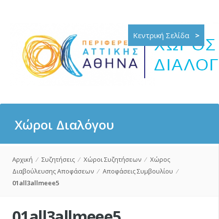
Κεντρική Σελίδα
>
Χώροι Διαλόγου
Αρχική
⁄
Συζητήσεις
⁄
Χώροι Συζητήσεων
⁄
Χώρος
Διαβούλευσης Αποφάσεων
⁄
Αποφάσεις Συμβουλίου
⁄
01all3allmeee5
01all3allmeee5