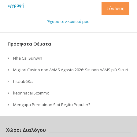
Εγγραφή
Σύνδεση
Έχασα τον κωδικό μου
Πρόσφατα Θέματα
Nha Cai Sunwin
Migliori Casino non AAMS Agosto 2026: Siti non AAMS più Sicuri
hitclub68cc
keonhacaii5commx
Mengapa Permainan Slot Begitu Populer?
Χώροι Διαλόγου