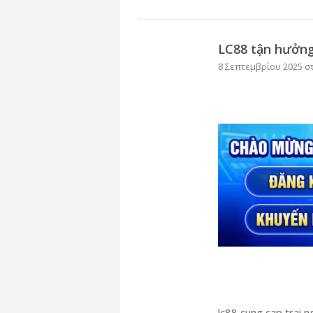
LC88 tận hưởng 
8 Σεπτεμβρίου 2025 στ
lc88 cung cap trai n