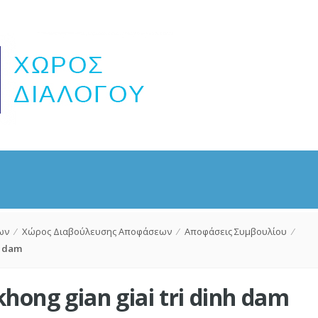
ων
⁄
Χώρος Διαβούλευσης Αποφάσεων
⁄
Αποφάσεις Συμβουλίου
⁄
h dam
hong gian giai tri dinh dam