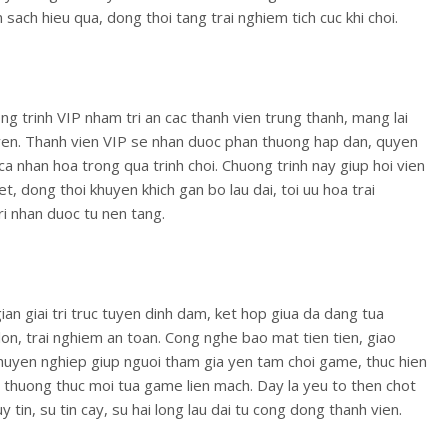
 sach hieu qua, dong thoi tang trai nghiem tich cuc khi choi.
ng trinh VIP nham tri an cac thanh vien trung thanh, mang lai
yen. Thanh vien VIP se nhan duoc phan thuong hap dan, quyen
 ca nhan hoa trong qua trinh choi. Chuong trinh nay giup hoi vien
t, dong thoi khuyen khich gan bo lau dai, toi uu hoa trai
tri nhan duoc tu nen tang.
an giai tri truc tuyen dinh dam, ket hop giua da dang tua
lon, trai nghiem an toan. Cong nghe bao mat tien tien, giao
 chuyen nghiep giup nguoi tham gia yen tam choi game, thuc hien
n, thuong thuc moi tua game lien mach. Day la yeu to then chot
uy tin, su tin cay, su hai long lau dai tu cong dong thanh vien.