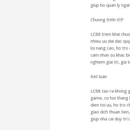
giup ho quan ly ngan
Chuong trinh VIP
LC88 trien khai chuo
nhieu uu dai dac qu
loi nang cao, ho tro
cam nhan su khac bie
nghiem giai tri, gia 
Ket luan
LC88 tao ra khong gi
game, co hoi thang 
dien toi uu, ho tro
giao dich thuan tie
giup nha cai duy tri 