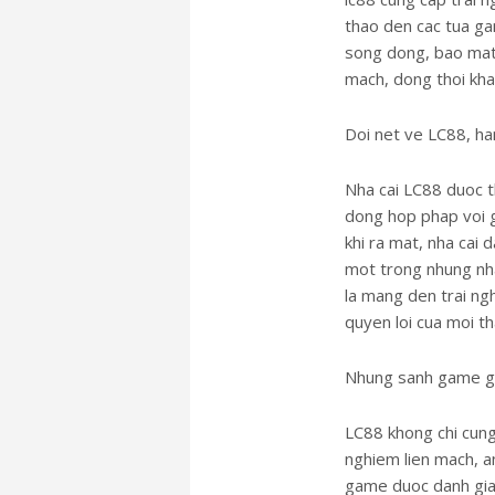
thao den cac tua ga
song dong, bao mat 
mach, dong thoi khai
Doi net ve LC88, han
Nha cai LC88 duoc t
dong hop phap voi g
khi ra mat, nha cai 
mot trong nhung nha
la mang den trai ng
quyen loi cua moi th
Nhung sanh game gia
LC88 khong chi cung
nghiem lien mach, a
game duoc danh gia 