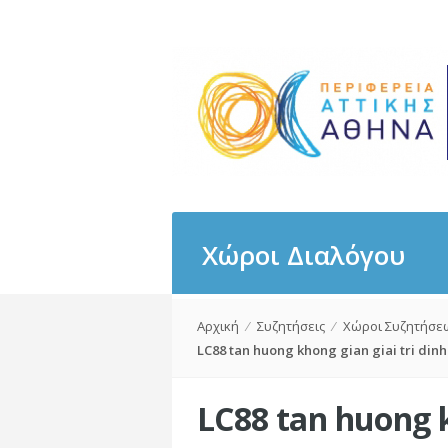
Χώροι Διαλόγου
Αρχική
⁄
Συζητήσεις
⁄
Χώροι Συζητήσε
LC88 tan huong khong gian giai tri din
LC88 tan huong k