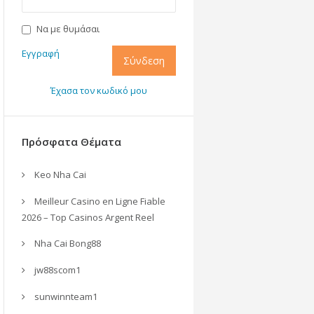
Να με θυμάσαι
Εγγραφή
Σύνδεση
Έχασα τον κωδικό μου
Πρόσφατα Θέματα
Keo Nha Cai
Meilleur Casino en Ligne Fiable
2026 – Top Casinos Argent Reel
Nha Cai Bong88
jw88scom1
sunwinnteam1