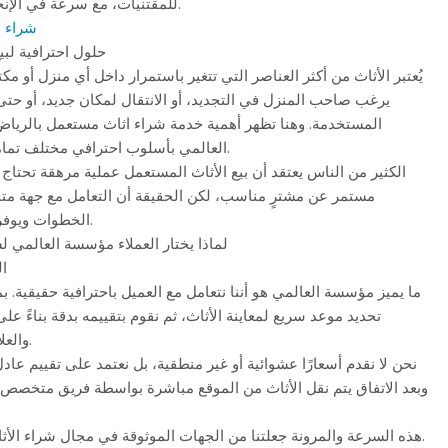
للمقتنيات، مع سرعة في الإنجاز ومرونة في التعامل.
شراء ا
حلول احترافية لبي
يُعتبر الأثاث من أكثر العناصر التي تتغير باستمرار داخل أي منزل أو م
يرغب صاحب المنزل في التجديد، أو الانتقال لمكان جديد، أو حتى
المستخدمة. وهنا تظهر أهمية خدمة شراء اثاث مستعمل بالريا
العالمي بأسلوب احترافي مختلف تمامًا عن الطرق التقليدية.
الكثير من الناس يعتقد أن بيع الأثاث المستعمل عملية مرهقة تحت
مستمر عن مشترٍ مناسب، لكن الحقيقة أن التعامل مع جهة م
الخطوات ويوفر تجربة مريحة وسريعة.
لماذا يختار العملاء مؤسسة العالمي ل
ال
ما يميز مؤسسة العالمي هو أننا نتعامل مع العميل باحترافية حقيقية. ب
تحديد موعد سريع لمعاينة الأثاث، ثم نقوم بتقييمه بدقة بناءً على
والعلامة التجارية الخاصة به.
نحن لا نقدم أسعارًا عشوائية أو غير منطقية، بل نعتمد على تقييم عا
وبعد الاتفاق يتم نقل الأثاث من الموقع مباشرة بواسطة فريق متخصص 
هذه السرعة والمرونة جعلتنا من الجهات الموثوقة في مجال شراء الأثاث المستعمل بالرياض.