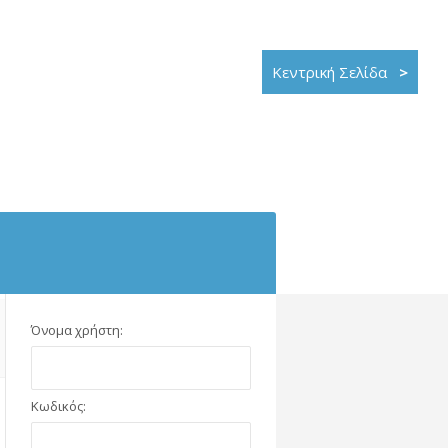
Κεντρική Σελίδα
>
Όνομα χρήστη:
Κωδικός: