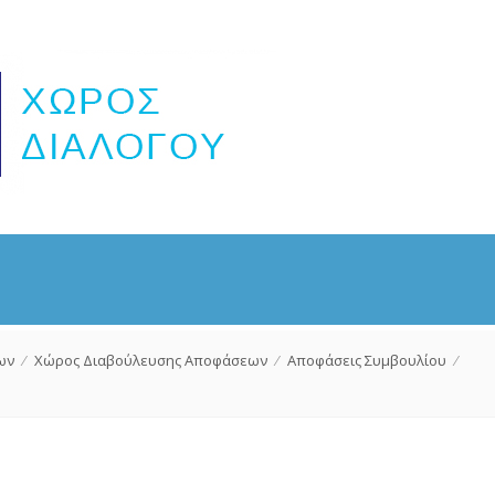
ων
⁄
Χώρος Διαβούλευσης Αποφάσεων
⁄
Αποφάσεις Συμβουλίου
⁄