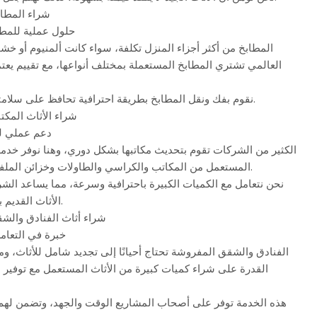
شراء المطاب
حلول عملية للمطا
المطابخ من أكثر أجزاء المنزل تكلفة، سواء كانت ألمنيوم أو خ
العالمي تشتري المطابخ المستعملة بمختلف أنواعها، مع تقييم يع
نقوم بفك ونقل المطابخ بطريقة احترافية تحافظ على سلامتها دون إحداث أي تلف.
شراء الأثاث المكت
دعم عملي ل
الكثير من الشركات تقوم بتحديث مكاتبها بشكل دوري، وهنا نوفر خدمة
المستعمل من المكاتب والكراسي والطاولات وخزائن الملفات وغرف الاجتماعات.
نحن نتعامل مع الكميات الكبيرة باحترافية وسرعة، مما يساعد ال
الأثاث القديم بطريقة منظمة ومربحة.
شراء أثاث الفنادق والش
خبرة في التعامل
الفنادق والشقق المفروشة تحتاج أحيانًا إلى تجديد شامل للأثاث، 
القدرة على شراء كميات كبيرة من الأثاث المستعمل مع توفير ال
هذه الخدمة توفر على أصحاب المشاريع الوقت والجهد، وتضمن لهم 