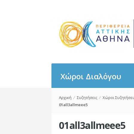
Χώροι Διαλόγου
Αρχική
⁄
Συζητήσεις
⁄
Χώροι Συζητήσε
01all3allmeee5
01all3allmeee5