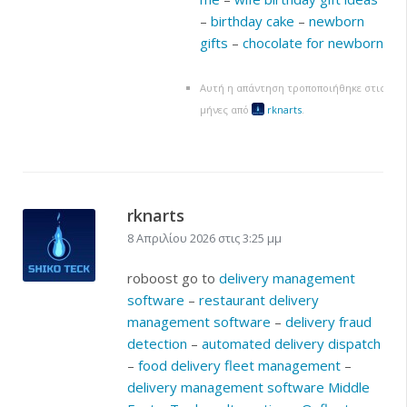
–
birthday cake
–
newborn
gifts
–
chocolate for newborn
Αυτή η απάντηση τροποποιήθηκε στις πριν
μήνες από
rknarts
.
rknarts
8 Απριλίου 2026 στις 3:25 μμ
roboost go to
delivery management
software
–
restaurant delivery
management software
–
delivery fraud
detection
–
automated delivery dispatch
–
food delivery fleet management
–
delivery management software Middle