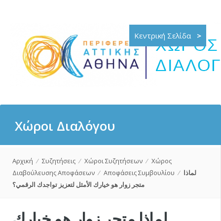
Κεντρική Σελίδα
>
Χώροι Διαλόγου
Αρχική
⁄
Συζητήσεις
⁄
Χώροι Συζητήσεων
⁄
Χώρος
لماذا
⁄
Αποφάσεις Συμβουλίου
⁄
Διαβούλευσης Αποφάσεων
متجر زوار هو خيارك الأمثل لتعزيز تواجدك الرقمي؟
لماذا متجر زوار هو خيارك