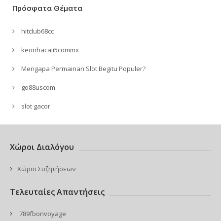
Πρόσφατα Θέματα
hitclub68cc
keonhacaii5commx
Mengapa Permainan Slot Begitu Populer?
go88uscom
slot gacor
Χώροι Διαλόγου
Χώροι Συζητήσεων
Τελευταίες Απαντήσεις
789fbonvoyage