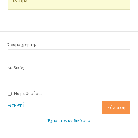
το θέμα.
Όνομα χρήστη:
Κωδικός:
Να με θυμάσαι
Εγγραφή
Σύνδεση
Έχασα τον κωδικό μου