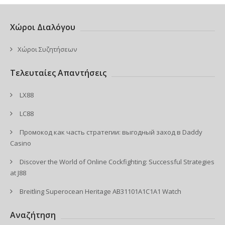
Χώροι Διαλόγου
Χώροι Συζητήσεων
Τελευταίες Απαντήσεις
LX88
LC88
Промокод как часть стратегии: выгодный заход в Daddy
Casino
Discover the World of Online Cockfighting: Successful Strategies
at J88
Breitling Superocean Heritage AB31101A1C1A1 Watch
Αναζήτηση