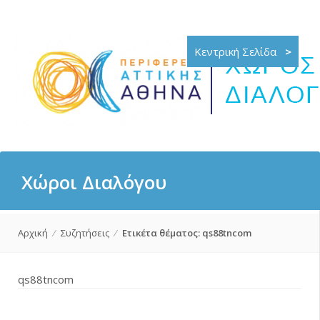
Κεντρική Σελίδα
>
Χώροι Διαλόγου
Αρχική
⁄
Συζητήσεις
⁄
Ετικέτα θέματος: qs88tncom
qs88tncom