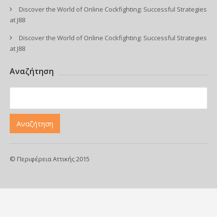
Discover the World of Online Cockfighting: Successful Strategies
at J88
Discover the World of Online Cockfighting: Successful Strategies
at J88
Αναζήτηση
© Περιφέρεια Αττικής 2015