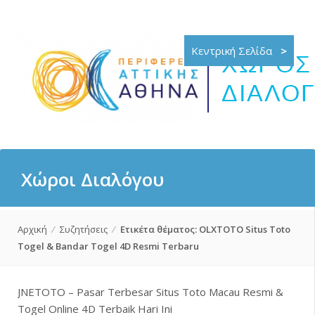
Κεντρική Σελίδα
>
Χώροι Διαλόγου
Αρχική
⁄
Συζητήσεις
⁄
Ετικέτα θέματος: OLXTOTO Situs Toto
Togel & Bandar Togel 4D Resmi Terbaru
JNETOTO – Pasar Terbesar Situs Toto Macau Resmi &
Togel Online 4D Terbaik Hari Ini