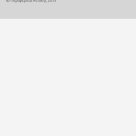
© Περιφέρεια Αττικής 2015