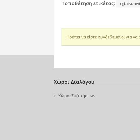
Τοποθέτηση ετικέτας:
cgtaisunw
Πρέπει να είστε συνδεδεμένοι για να 
Χώροι Διαλόγου
Χώροι Συζητήσεων