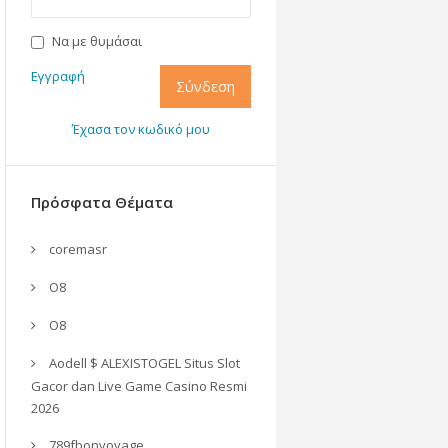
Να με θυμάσαι
Εγγραφή
Σύνδεση
Έχασα τον κωδικό μου
Πρόσφατα Θέματα
coremasr
O8
O8
Aodell $ ALEXISTOGEL Situs Slot
Gacor dan Live Game Casino Resmi
2026
789fbonvoyage